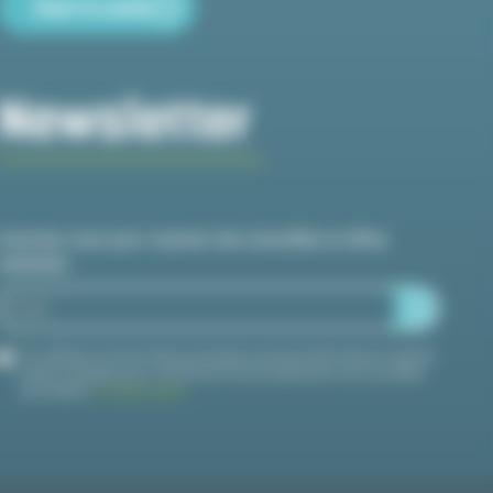
How to come
Newsletter
Inscrivez-vous pour recevoir des actualités et offres
spéciales
En validant ce formulaire, j'accepte que les informations saisies
soient utilisées pour m'informer de la publication de nouvelles
actualités.
En savoir plus