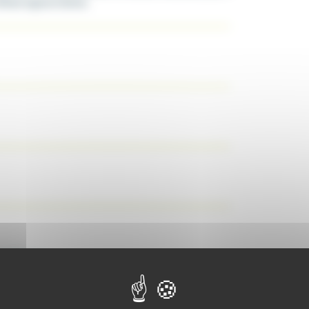
ffered regional dishes.
ation :