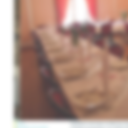
Type
Located in the heart of Marnay si
Number of covers