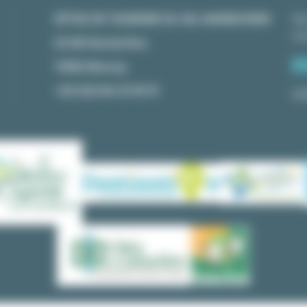
OFFICE DE TOURISME DU VAL MARNAYSIEN
No
Co
23 GR Grande Rue
70150 Marnay
+33 (0)3 84 31 90 91
ES