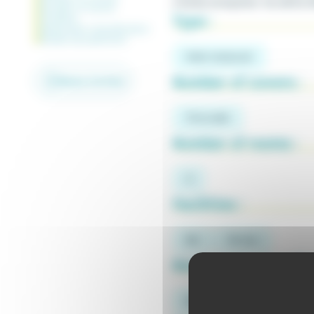
a family atmosphere. You will be o
Number of rooms
Type :
Facilities
Restaurant classification
Modes de paiement
Hotel-restaurant
Number of covers :
Retour à la liste
70 en salle
Number of rooms :
3
Facilities :
Bar
Terrace
Restaurant classific
Non-graded