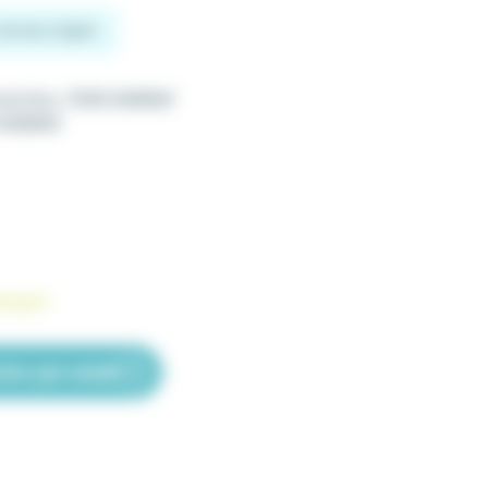
 German, English
ande Rue, 70150 MARNAY
 MARNAY
range.fr
ter par email