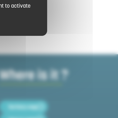
t to activate
Where is it ?
Territory map