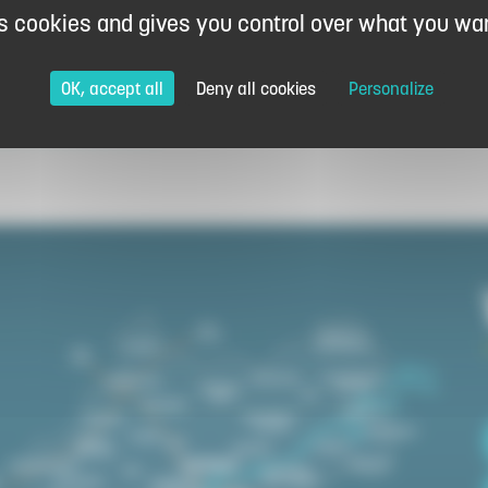
:
es cookies and gives you control over what you wan
ostal orders
Cash
OK, accept all
Deny all cookies
Personalize
…)
Bank transfers