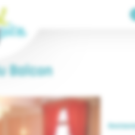
u Balcon
30 m
100 ft
+
−
Restaura