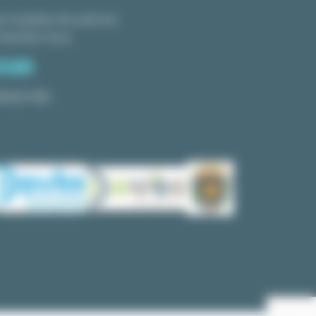
s horaires d'ouverture
ntactez-nous
PACE PRO