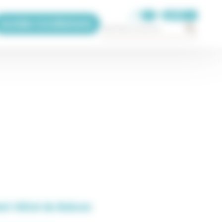
FR
Accéder à la billetterie
×
Restaurant Hôtel du Balcon
Itinéraire >>
Leaflet
| ©
OpenStreetMap
contributors, Powered by
Esri
nt Hôtel du Balcon