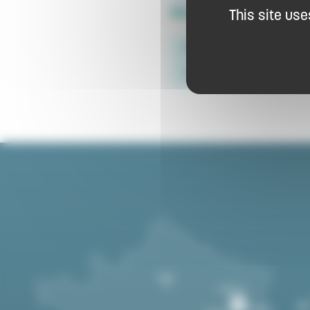
Modes de paiement 
This site us
Credit card
Cheques and p
Titres repas (tickets restaurant