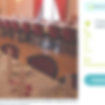
French,
17 Gr
70150
(+33)
03
84
31 75
11
loic.geissler@o
Contac
nce 1919, the hotel restaurant du Balcon welcomes you in