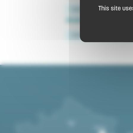
This site us
Tasting
Modes de paiement :
Credit card
Cheques and posta