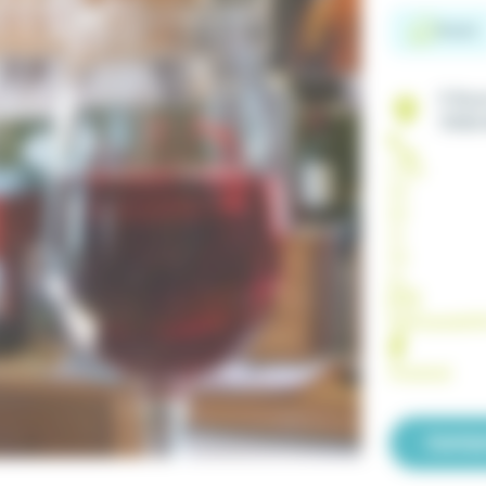
French
11 Rou
70150
(+33)
03
84
31
90
10
lacaveserebif
Facebook
Contac