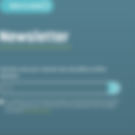
How to come
Newsletter
Inscrivez-vous pour recevoir des actualités et offres
spéciales
En validant ce formulaire, j'accepte que les informations saisies
soient utilisées pour m'informer de la publication de nouvelles
actualités.
En savoir plus