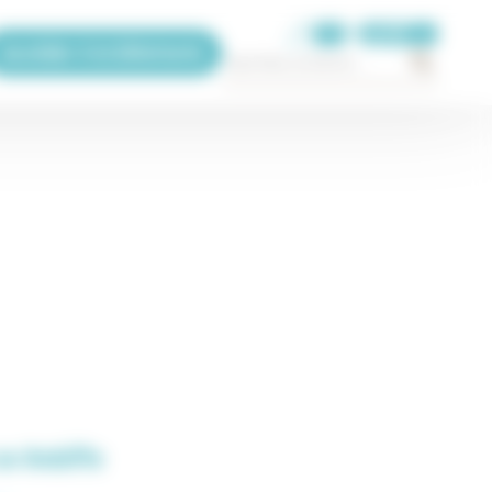
FR
Accéder à la billetterie
×
La Cave se Rebiffe
Itinéraire >>
Leaflet
| ©
OpenStreetMap
contributors, Powered by
Esri
se Rebiffe