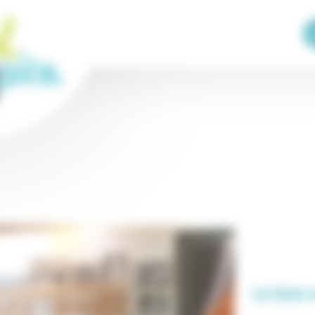
30 m
100 ft
+
−
La Cave 