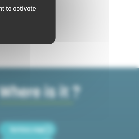
t to activate
Where is it ?
Territory map