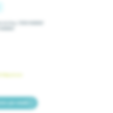
te de Gray, 70150 MARNAY
 MARNAY
fe70@gmail.com
ter par email