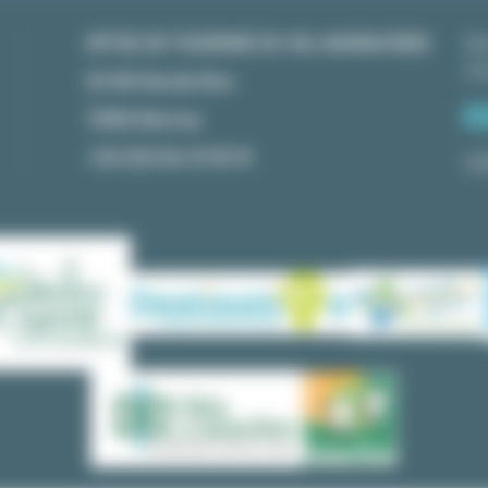
OFFICE DE TOURISME DU VAL MARNAYSIEN
No
Co
23 GR Grande Rue
70150 Marnay
+33 (0)3 84 31 90 91
ES