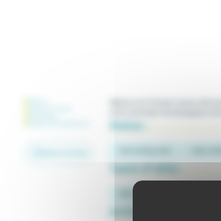
Status
Mélanie and Christian Gomez will intr
Types of wine
and in particular from Bourgogne-Fra
Activities
Status :
Modes de paiement
wine-tasting cellar
cellar sell
Retour à la liste
Types of wine :
White
Rosé
Red
Activities :