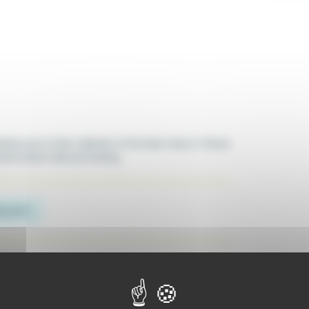
oduce you to their selection of the best vines in France
nche-Comté. Sale and tasting.
ing wine
Sparkling
Sparkling rosé wine