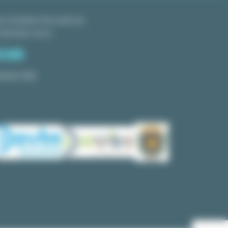
s horaires d'ouverture
ntactez-nous
PACE PRO