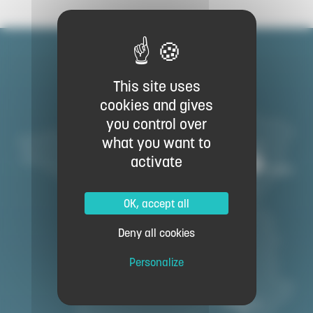
This site uses
cookies and gives
you control over
what you want to
activate
OK, accept all
Deny all cookies
Personalize