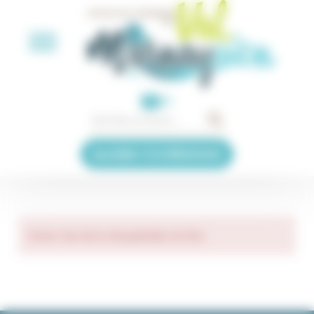
Cookies management panel
FR
Accéder à la billetterie
Erreur lors de la récupération du flux