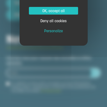
Territory map
OK, accept all
How to come
Deny all cookies
Personalize
Newsletter
Inscrivez-vous pour recevoir des actualités et offres
spéciales
En validant ce formulaire, j'accepte que les informations
saisies soient utilisées pour m'informer de la publication de
nouvelles actualités.
En savoir plus