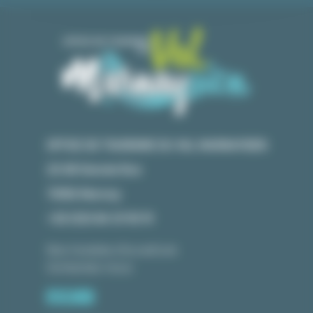
OFFICE DE TOURISME DU VAL MARNAYSIEN
23 GR Grande Rue
70150 Marnay
+33 (0)3 84 31 90 91
Nos horaires d'ouverture
Contactez-nous